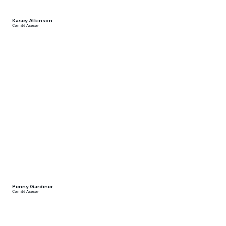
Kasey Atkinson
Comité Asesor
Penny Gardiner
Comité Asesor