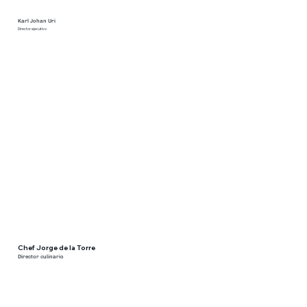
Karl Johan Uri
Director ejecutivo
Chef Jorge de la Torre
Director culinario