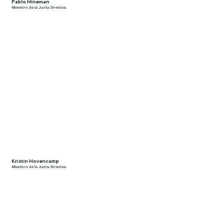
Pablo Hineman
Miembro de la Junta Directiva
Kristin Hovencamp
Miembro de la Junta Directiva