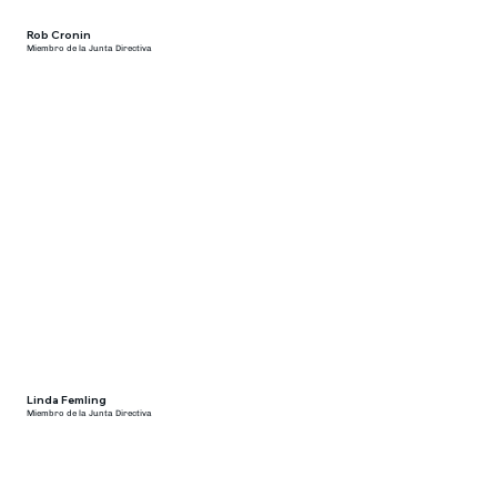
Rob Cronin
Miembro de la Junta Directiva
Linda Femling
Miembro de la Junta Directiva