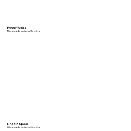
Penny Weiss
Miembro de la Junta Directiva
Lincoln Spoor
Miembro de la Junta Directiva