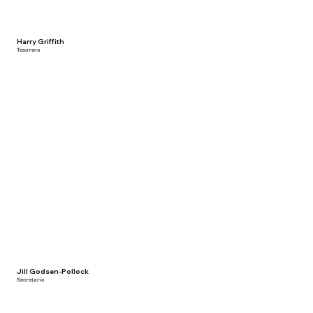
Harry Griffith
Tesorero
Jill Godsen-Pollock
Secretario