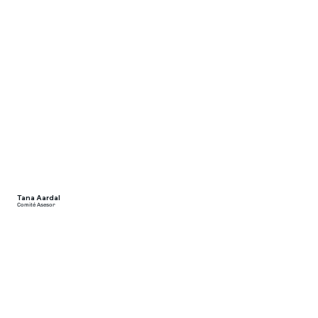
Transformando vidas a
través de
Tana Aardal
Comité Asesor