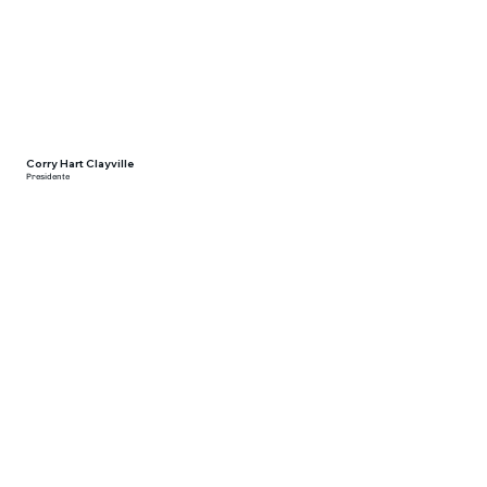
Corry Hart Clayville
Presidente