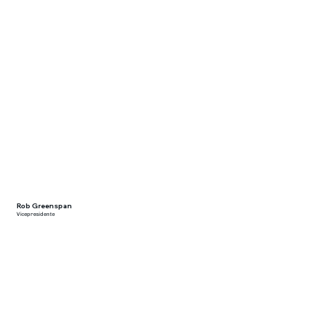
Transformando vidas a
través de
Rob Greenspan
Vicepresidente