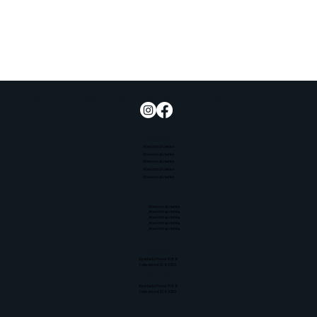
Potenciar la educación culinaria, desarrollar el talento y promover la sostenibilidad y el bienestar de la comunidad.
Contáctenos
Atención al cliente
Atención al cliente
Atención al cliente
Atención al cliente
Atención al cliente
Contáctenos
Atención al cliente
Atención al cliente
Atención al cliente
Atención al cliente
Atención al cliente
Contáctenos
Apartado Postal 3088
Valle del sol, ID 83353
Contáctenos
Apartado Postal 3088
Valle del sol, ID 83353