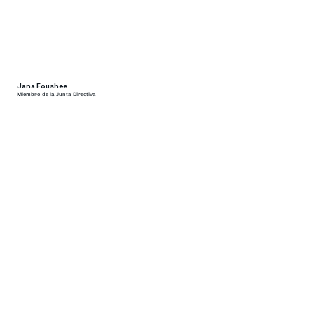
Jana Foushee
Miembro de la Junta Directiva