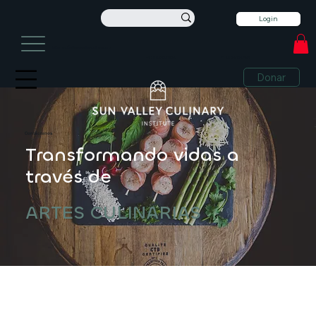
Login
información@sunvalleyculinary.org
+1 208-913-0494
+1 208-913-0494
Donar
Contáctenos
Transformando vidas a
través de
ARTES CULINARIAS
Transformando vidas a
través de