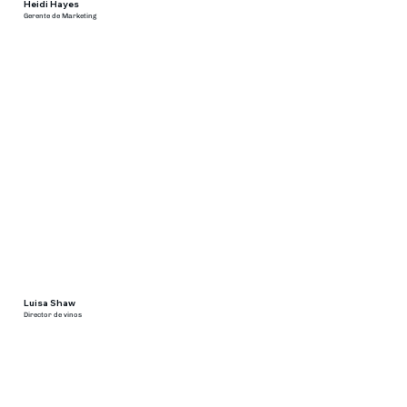
Heidi Hayes
Gerente de Marketing
Luisa Shaw
Director de vinos