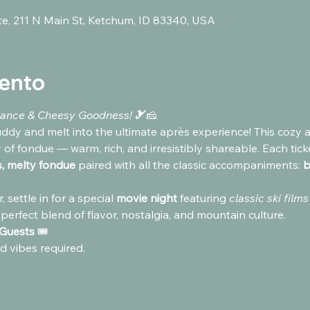
ute, 211 N Main St, Ketchum, ID 83340, USA
vento
ance & Cheesy Goodness! 
🎿
🧀
uddy and melt into the ultimate après experience! This cozy 
 of fondue — warm, rich, and irresistibly shareable. Each tick
us, melty fondue
 paired with all the classic accompaniments: 
b
 settle in for a special 
movie night
 featuring 
classic ski films
perfect blend of flavor, nostalgia, and mountain culture.
 Guests 
🎟️
d vibes required.