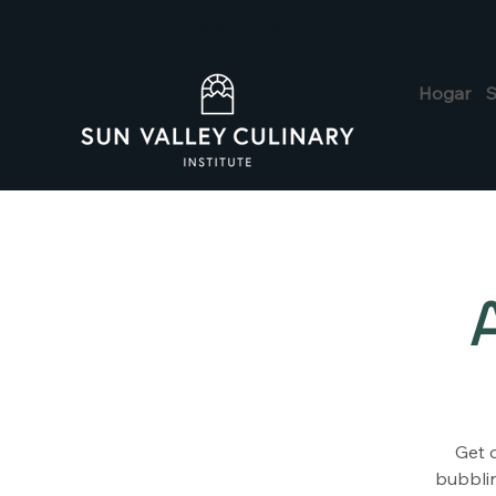
información@sunvalleyculinary.org
+1 208-
Hogar
S
Get 
bubblin