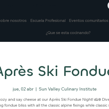
+1 208-913-0494
913-0494
obre nosotros
Escuela Profesional
Eventos comunitarios
¿Que se esta cocinando?
Après Ski Fondu
jue, 02 abr
  |  
Sun Valley Culinary Institute
cozy and say cheese at our Après Ski Fondue Night! 🧀❄️ Dive
g fondue bliss with all the classic alpine fixings while classic s