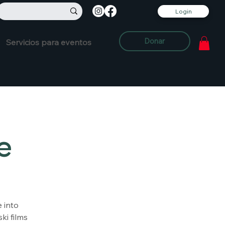
Login
Donar
Servicios para eventos
e
 into
ki films