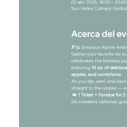
02 abr 2026, 18:00 – 20:00
Sun Valley Culinary Instit
Acerca del e
🎿
🧀 
Embrace Alpine Ambi
Gather your favorite ski b
celebrates the timeless joy
featuring 
16 oz. of delicio
apples, and cornichons
.
As you dip, swirl, and savor,
straight to the slopes — a 
 🎟️ 
1 Ticket = Fondue for 2
Ski sweaters optional, goo