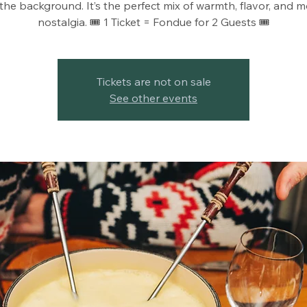
 the background. It’s the perfect mix of warmth, flavor, and 
nostalgia. 🎟️ 1 Ticket = Fondue for 2 Guests 🎟️
Tickets are not on sale
See other events