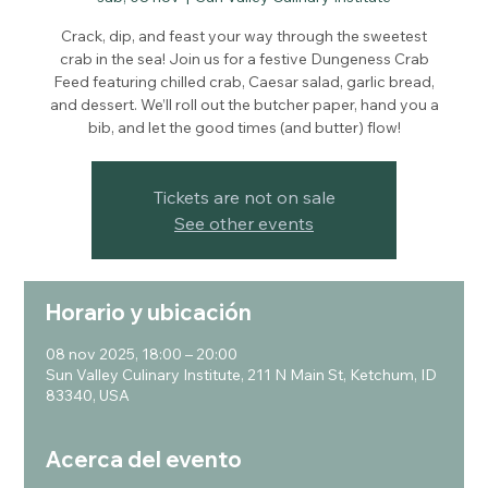
Crack, dip, and feast your way through the sweetest
crab in the sea! Join us for a festive Dungeness Crab
Feed featuring chilled crab, Caesar salad, garlic bread,
and dessert. We’ll roll out the butcher paper, hand you a
bib, and let the good times (and butter) flow!
Tickets are not on sale
See other events
Horario y ubicación
08 nov 2025, 18:00 – 20:00
Sun Valley Culinary Institute, 211 N Main St, Ketchum, ID
83340, USA
Acerca del evento