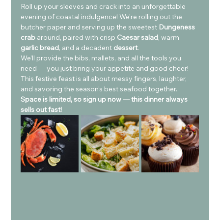
Roll up your sleeves and crack into an unforgettable 
evening of coastal indulgence! We’re rolling out the 
butcher paper and serving up the sweetest 
Dungeness 
crab
 around, paired with crisp 
Caesar salad
, warm 
garlic bread
, and a decadent 
dessert
.
We’ll provide the bibs, mallets, and all the tools you 
need — you just bring your appetite and good cheer! 
This festive feast is all about messy fingers, laughter, 
and savoring the season’s best seafood together.
Space is limited, so sign up now — this dinner always 
sells out fast!