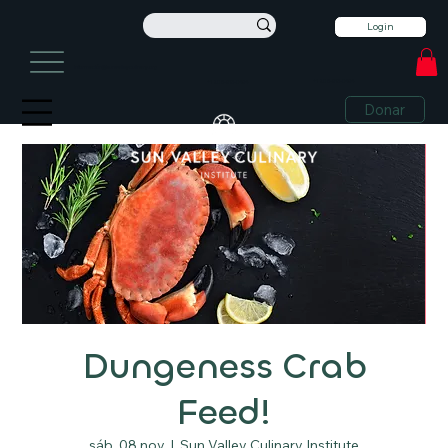
Login
información@sunvalleyculinary.org
+1 208-913-0494
+1 208-913-0494
Donar
Dungeness Crab
Feed!
sáb, 08 nov
  |  
Sun Valley Culinary Institute