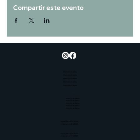
Compartir este evento
Potenciar la educación culinaria, desarrollar el talento y promover la sostenibilidad y el bienestar de la comunidad.
Contáctenos
Atención al cliente
Atención al cliente
Atención al cliente
Atención al cliente
Atención al cliente
Contáctenos
Atención al cliente
Atención al cliente
Atención al cliente
Atención al cliente
Atención al cliente
Contáctenos
Apartado Postal 3088
Valle del sol, ID 83353
Contáctenos
Apartado Postal 3088
Valle del sol, ID 83353