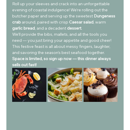
Roll up your sleeves and crack into an unforgettable 
evening of coastal indulgence! We’re rolling out the 
butcher paper and serving up the sweetest 
Dungeness 
crab
 around, paired with crisp 
Caesar salad
, warm 
garlic bread
, and a decadent 
dessert
.
We’ll provide the bibs, mallets, and all the tools you 
need — you just bring your appetite and good cheer! 
This festive feast is all about messy fingers, laughter, 
and savoring the season’s best seafood together.
Space is limited, so sign up now — this dinner always 
sells out fast!