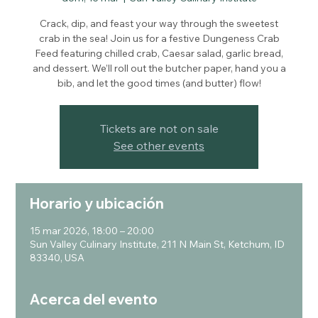
Crack, dip, and feast your way through the sweetest
crab in the sea! Join us for a festive Dungeness Crab
Feed featuring chilled crab, Caesar salad, garlic bread,
and dessert. We’ll roll out the butcher paper, hand you a
bib, and let the good times (and butter) flow!
Tickets are not on sale
See other events
Horario y ubicación
15 mar 2026, 18:00 – 20:00
Sun Valley Culinary Institute, 211 N Main St, Ketchum, ID
83340, USA
Acerca del evento