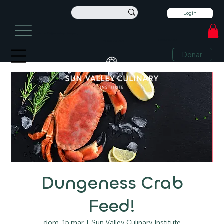
Login
información@sunvalleyculinary.org
+1 208-913-0494
+1 208-913-0494
Donar
Dungeness Crab
Feed!
dom, 15 mar
  |  
Sun Valley Culinary Institute