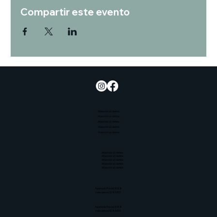
Compartir este evento
Potenciar la educación culinaria, desarrollar el talento y promover la sostenibilidad y el bienestar de la comunidad.
Contáctenos
Atención al cliente
Atención al cliente
Atención al cliente
Atención al cliente
Atención al cliente
Contáctenos
Atención al cliente
Atención al cliente
Atención al cliente
Atención al cliente
Atención al cliente
Contáctenos
Apartado Postal 3088
Valle del sol, ID 83353
Contáctenos
Apartado Postal 3088
Valle del sol, ID 83353