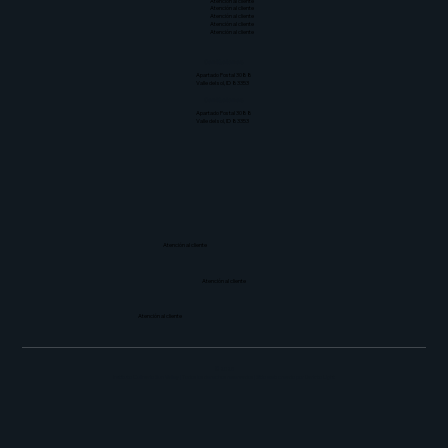
Atención al cliente
Atención al cliente
Atención al cliente
Atención al cliente
Atención al cliente
Contáctenos
Apartado Postal 3088
Valle del sol, ID 83353
Contáctenos
Apartado Postal 3088
Valle del sol, ID 83353
Atención al cliente
Atención al cliente
Atención al cliente
© 2026
Instituto Culinario Sun Valley | Todos los derechos reservados | Sitio web creado por
Dark to Light