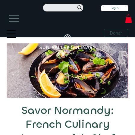
Login
información@sunvalleyculinary.org
+1 208-913-0494
+1 208-913-0494
Donar
Savor Normandy:
French Culinary