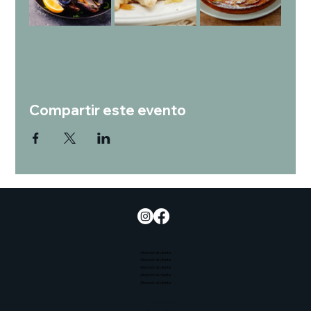
Compartir este evento
Potenciar la educación culinaria, desarrollar el talento y promover la sostenibilidad y el bienestar de la comunidad.
Contáctenos
Atención al cliente
Atención al cliente
Atención al cliente
Atención al cliente
Atención al cliente
Contáctenos