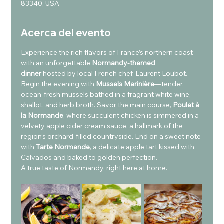
83340, USA
Acerca del evento
Experience the rich flavors of France’s northern coast 
with an unforgettable 
Normandy-themed 
dinner
 hosted by local French chef, Laurent Loubot. 
Begin the evening with 
Mussels Marinière
—tender, 
ocean-fresh mussels bathed in a fragrant white wine, 
shallot, and herb broth. Savor the main course, 
Poulet à 
la Normande
, where succulent chicken is simmered in a 
velvety apple cider cream sauce, a hallmark of the 
region’s orchard-filled countryside. End on a sweet note 
with 
Tarte Normande
, a delicate apple tart kissed with 
Calvados and baked to golden perfection.
A true taste of Normandy, right here at home.