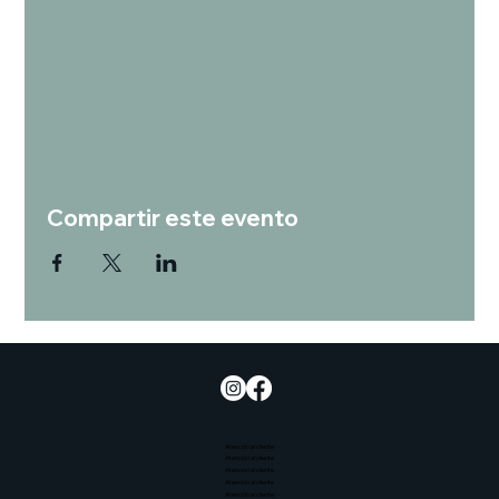
Compartir este evento
Potenciar la educación culinaria, desarrollar el talento y promover la sostenibilidad y el bienestar de la comunidad.
Contáctenos
Atención al cliente
Atención al cliente
Atención al cliente
Atención al cliente
Atención al cliente