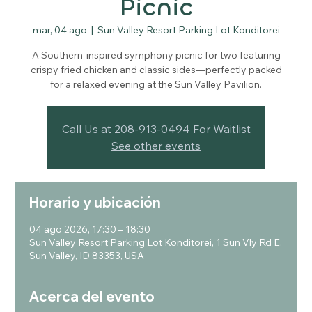
Picnic
mar, 04 ago
  |  
Sun Valley Resort Parking Lot Konditorei
A Southern-inspired symphony picnic for two featuring
crispy fried chicken and classic sides—perfectly packed
for a relaxed evening at the Sun Valley Pavilion.
Call Us at 208-913-0494 For Waitlist
See other events
Horario y ubicación
04 ago 2026, 17:30 – 18:30
Sun Valley Resort Parking Lot Konditorei, 1 Sun Vly Rd E,
Sun Valley, ID 83353, USA
Acerca del evento