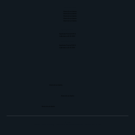
Contáctenos
Atención al cliente
Atención al cliente
Atención al cliente
Atención al cliente
Atención al cliente
Contáctenos
Apartado Postal 3088
Valle del sol, ID 83353
Contáctenos
Apartado Postal 3088
Valle del sol, ID 83353
Atención al cliente
Atención al cliente
Atención al cliente
© 2026
Instituto Culinario Sun Valley | Todos los derechos reservados | Sitio web creado por
Dark to Light