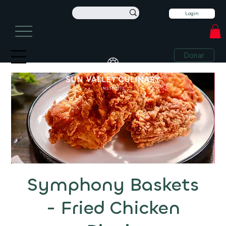
Login
información@sunvalleyculinary.org
+1 208-913-0494
+1 208-913-0494
Donar
Symphony Baskets
- Fried Chicken